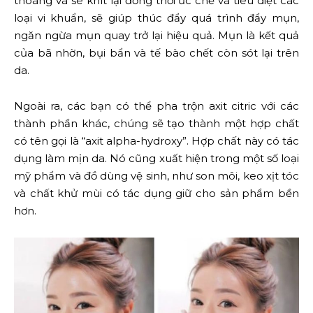
thoáng và se khít lại đồng thời ức chế và tiêu diệt các
loại vi khuẩn, sẽ giúp thúc đẩy quá trình đẩy mụn,
ngăn ngừa mụn quay trở lại hiệu quả. Mụn là kết quả
của bã nhờn, bụi bẩn và tế bào chết còn sót lại trên
da.
Ngoài ra, các bạn có thể pha trộn axit citric với các
thành phần khác, chúng sẽ tạo thành một hợp chất
có tên gọi là “axit alpha-hydroxy”. Hợp chất này có tác
dụng làm mịn da. Nó cũng xuất hiện trong một số loại
mỹ phẩm và đồ dùng vệ sinh, như son môi, keo xịt tóc
và chất khử mùi có tác dụng giữ cho sản phẩm bền
hơn.