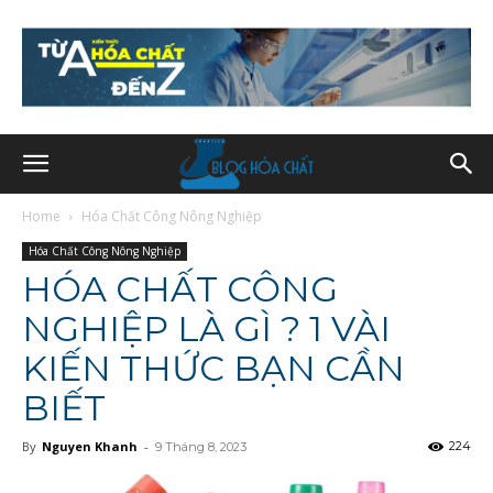
Home
Hóa Chất Công Nông Nghiệp
Hóa Chất Công Nông Nghiệp
HÓA CHẤT CÔNG
NGHIỆP LÀ GÌ ? 1 VÀI
KIẾN THỨC BẠN CẦN
BIẾT
By
Nguyen Khanh
-
224
9 Tháng 8, 2023