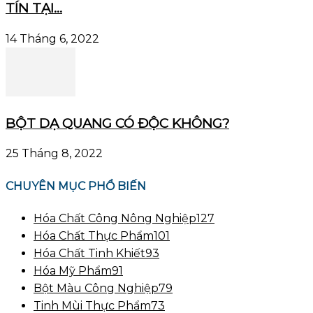
TÍN TẠI...
14 Tháng 6, 2022
BỘT DẠ QUANG CÓ ĐỘC KHÔNG?
25 Tháng 8, 2022
CHUYÊN MỤC PHỔ BIẾN
Hóa Chất Công Nông Nghiệp
127
Hóa Chất Thực Phẩm
101
Hóa Chất Tinh Khiết
93
Hóa Mỹ Phẩm
91
Bột Màu Công Nghiệp
79
Tinh Mùi Thực Phẩm
73