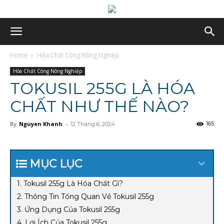
Home
Hóa Chất Công Nông Nghiệp
Hóa Chất Công Nông Nghiệp
TOKUSIL 255G LÀ HÓA
CHẤT NHƯ THẾ NÀO?
By
Nguyen Khanh
-
165
12 Tháng 6, 2024
MỤC LỤC
1. Tokusil 255g Là Hóa Chất Gì?
2. Thông Tin Tổng Quan Về Tokusil 255g
3. Ứng Dụng Của Tokusil 255g
4. Lợi Ích Của Tokusil 255g