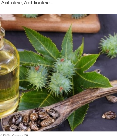
Axit oleic, Axit linoleic…
i Thiệu Castor Oil