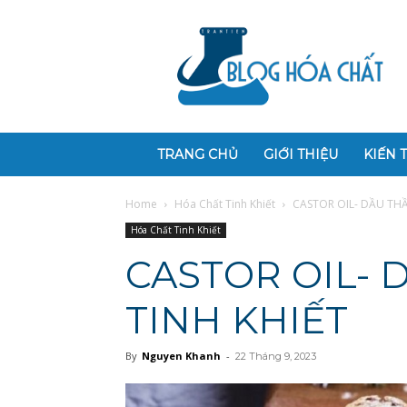
Blog
Hóa
Chất
TRANG CHỦ
GIỚI THIỆU
KIẾN 
Home
Hóa Chất Tinh Khiết
CASTOR OIL- DẦU TH
Hóa Chất Tinh Khiết
CASTOR OIL- 
TINH KHIẾT
By
Nguyen Khanh
-
22 Tháng 9, 2023