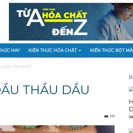
THỨC HAY
KIẾN THỨC HÓA CHẤT
KIẾN THỨC BỘT M
ẦU DẦU TINH KHIẾT
B
DẦU THẦU DẦU
H
D
215
Di