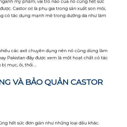
ngành mỹ phẩm, vai trò nào của nó cũng hết sức
ược. Castor oil là phụ gia trong sản xuất son môi,
ũng có tác dụng mạnh mẽ trong dưỡng da như làm
hiều các axit chuyên dụng nên nó cũng dùng làm
 hay Pakistan đây được xem là một hoạt chất có tác
ị mục, ôi, thối….
ỤNG VÀ BẢO QUẢN CASTOR
ng hết sức đơn giản như những loại dầu khác.