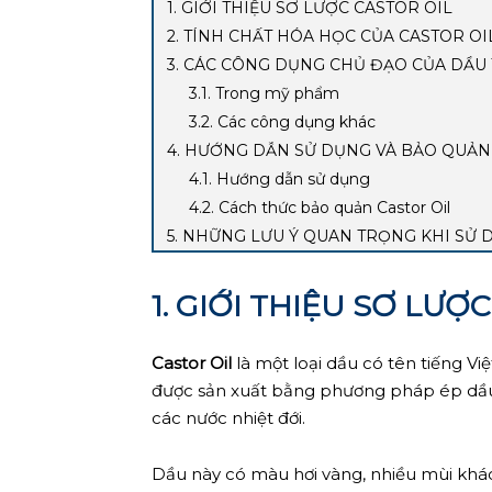
1. GIỚI THIỆU SƠ LƯỢC CASTOR OIL
2. TÍNH CHẤT HÓA HỌC CỦA CASTOR OI
3. CÁC CÔNG DỤNG CHỦ ĐẠO CỦA DẦU
3.1. Trong mỹ phẩm
3.2. Các công dụng khác
4. HƯỚNG DẪN SỬ DỤNG VÀ BẢO QUẢN
4.1. Hướng dẫn sử dụng
4.2. Cách thức bảo quản Castor Oil
5. NHỮNG LƯU Ý QUAN TRỌNG KHI SỬ 
1. GIỚI THIỆU SƠ LƯỢ
Castor Oil
là một loại dầu có tên tiếng Việ
được sản xuất bằng phương pháp ép dầu t
các nước nhiệt đới.
Dầu này có màu hơi vàng, nhiều mùi khác 