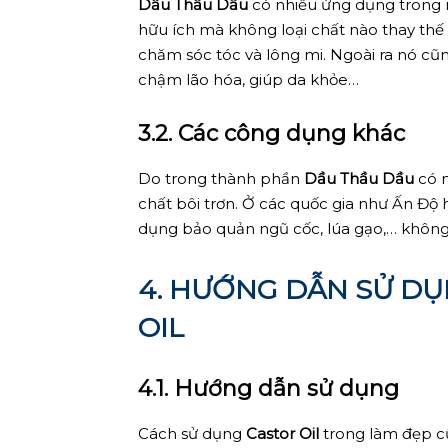
Dầu Thầu Dầu
có nhiều ứng dụng trong 
hữu ích mà không loại chất nào thay thế đ
chăm sóc tóc và lông mi. Ngoài ra nó c
chậm lão hóa, giúp da khỏe…
3.2. Các công dụng khác
Do trong thành phần
Dầu Thầu Dầu
có n
chất bôi trơn. Ở các quốc gia như Ấn Độ
dụng bảo quản ngũ cốc, lúa gạo,… không b
4. HƯỚNG DẪN SỬ D
OIL
4.1. Hướng dẫn sử dụng
Cách sử dụng
Castor Oil
trong làm đẹp cũ