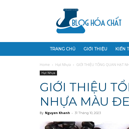
Blog
Hóa
Chất
TRANG CHỦ
GIỚI THIỆU
KIẾN 
Home
Hạt Nhựa
GIỚI THIỆU TỔNG QUAN HẠT N
Hạt Nhựa
GIỚI THIỆU T
NHỰA MÀU Đ
By
Nguyen Khanh
-
31 Tháng 10, 2023