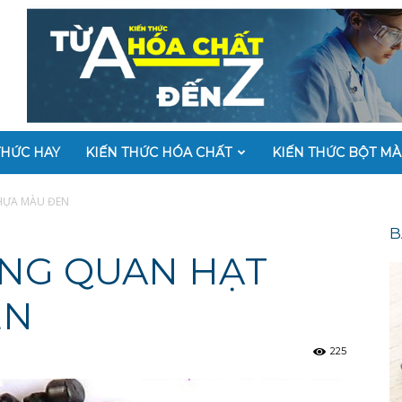
THỨC HAY
KIẾN THỨC HÓA CHẤT
KIẾN THỨC BỘT M
HỰA MÀU ĐEN
B
ỔNG QUAN HẠT
EN
225