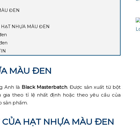
 MÀU ĐEN
N HẠT NHỰA MÀU ĐEN
đen
 đen
TIN
HỰA MÀU ĐEN
ng Anh là
Black Masterbatch
. Được sản xuất từ bột
 gia theo tỉ lệ nhất định hoặc theo yêu cầu của
o sản phẩm.
ẬT CỦA HẠT NHỰA MÀU ĐEN