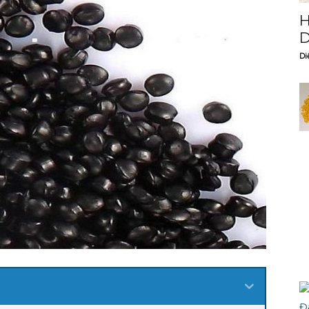
H
D
Di