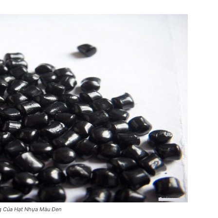
 Của Hạt Nhựa Màu Đen