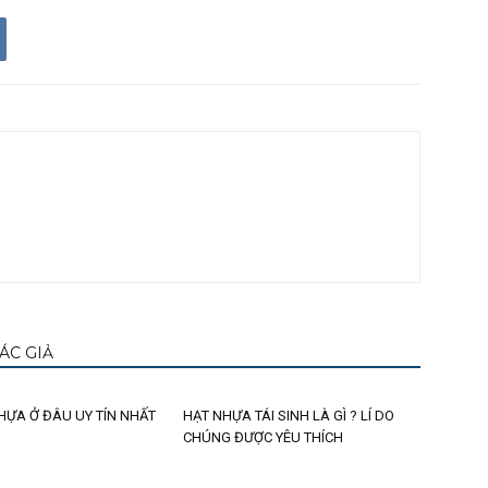
ÁC GIẢ
HỰA Ở ĐÂU UY TÍN NHẤT
HẠT NHỰA TÁI SINH LÀ GÌ ? LÍ DO
CHÚNG ĐƯỢC YÊU THÍCH