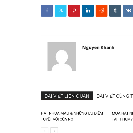
Nguyen Khanh
BÀI VIẾT LIÊN QUAN
BÀI VIẾT CÙNG T
HẠT NHỰA MÀU & NHỮNG ƯU ĐIỂM
MUA HẠT N
TUYỆT VỜI CỦA NÓ
TẠI TPHCM?