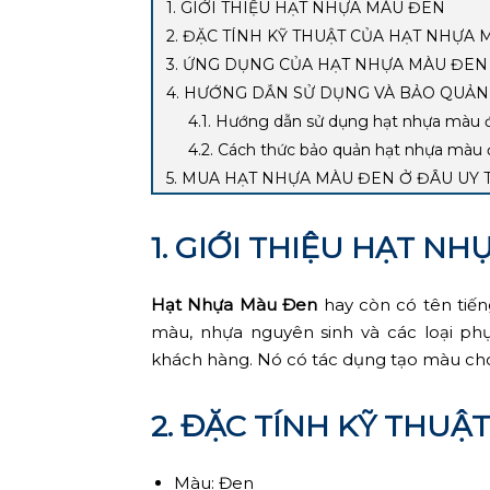
1. GIỚI THIỆU HẠT NHỰA MÀU ĐEN
2. ĐẶC TÍNH KỸ THUẬT CỦA HẠT NHỰA
3. ỨNG DỤNG CỦA HẠT NHỰA MÀU ĐEN
4. HƯỚNG DẪN SỬ DỤNG VÀ BẢO QUẢ
4.1. Hướng dẫn sử dụng hạt nhựa màu 
4.2. Cách thức bảo quản hạt nhựa màu
5. MUA HẠT NHỰA MÀU ĐEN Ở ĐÂU UY 
1. GIỚI THIỆU HẠT N
Hạt Nhựa Màu Đen
hay còn có tên tiế
màu, nhựa nguyên sinh và các loại phụ
khách hàng. Nó có tác dụng tạo màu ch
2. ĐẶC TÍNH KỸ THU
Màu: Đen