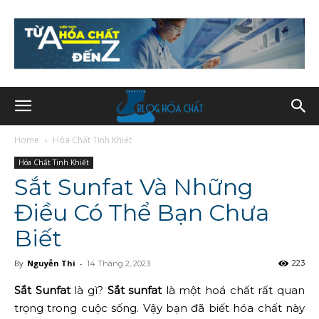
Home
Hóa Chất Tinh Khiết
Hóa Chất Tinh Khiết
Sắt Sunfat Và Những
Điều Có Thể Bạn Chưa
Biết
By
Nguyễn Thi
-
223
14 Tháng 2, 2023
Sắt Sunfat
là gì?
Sắt sunfat
là một hoá chất rất quan
trọng trong cuộc sống. Vậy bạn đã biết hóa chất này