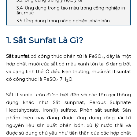
3.3. Ứng dụng trong y học, y tế
3.4. Ứng dụng trong tạo màu trong công nghiệp in
ấn, mực
3.5. Ứng dụng trong nông nghiệp, phân bón
1. Sắt Sunfat Là Gì?
Sắt sunfat
có công thức phân tử là FeSO
, đây là một
4
hợp chất muối của sắt có màu xanh tồn tại ở dạng bột
và dạng tinh thể. Ở điều kiện thường, muối sắt II sunfat
có công thức là FeSO
.7H
O.
4
2
Sắt II sunfat còn được biết đến với các tên gọi thông
dụng khác như: Sắt sunphat, Ferous Sulphate
Heptahydrate, Iron(II) sulfate, Phèn
sắt sunfat
. Sản
phẩm hiện nay đang được ứng dụng rộng rãi từ
nguyên liệu sản xuất phân bón, xử lý nước thải và
được sử dụng chủ yếu như tiền thân của các hợp chất