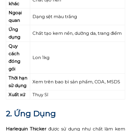
khác
Ngoại
Dạng sệt màu trắng
quan
Ứng
Chất tạo kem nền, dưỡng da, trang điểm
dụng
Quy
cách
Lon 1kg
đóng
gói
Thời hạn
Xem trên bao bì sản phẩm, COA, MSDS
sử dụng
Xuất xứ
Thụy Sĩ
2. Ứng Dụng
Harlequin Thicker
được sử dụng như chất làm kem