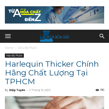
Home
Hóa Mỹ Phẩm
Hóa Mỹ Phẩm
Harlequin Thicker Chính
Hãng Chất Lượng Tại
TPHCM
By
Diệp Tuyên
-
190
2 Tháng 10, 2023