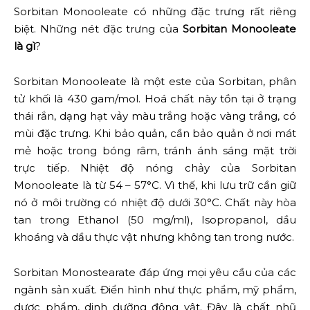
Sorbitan Monooleate có những đặc trưng rất riêng
biệt. Những nét đặc trưng của
Sorbitan Monooleate
là gì
?
Sorbitan Monooleate là một este của Sorbitan, phân
tử khối là 430 gam/mol. Hoá chất này tồn tại ở trạng
thái rắn, dạng hạt vảy màu trắng hoặc vàng trắng, có
mùi đặc trưng. Khi bảo quản, cần bảo quản ở nơi mát
mẻ hoặc trong bóng râm, tránh ánh sáng mặt trời
trực tiếp. Nhiệt độ nóng chảy của Sorbitan
Monooleate là từ 54 – 57°C. Vì thế, khi lưu trữ cần giữ
nó ở môi trường có nhiệt độ dưới 30°C. Chất này hòa
tan trong Ethanol (50 mg/ml), Isopropanol, dầu
khoáng và dầu thực vật nhưng không tan trong nước.
Sorbitan Monostearate đáp ứng mọi yêu cầu của các
ngành sản xuất. Điển hình như thực phẩm, mỹ phẩm,
dược phẩm, dinh dưỡng động vật. Đây là chất nhũ