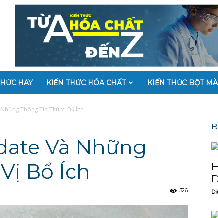
THỨC HAY
KIẾN THỨC HÓA CHẤT
KIẾN THỨC BỘT M
Những Thông Tin Thú Vị Bổ Ích
B
date Và Những
Vị Bổ Ích
H
D
326
Di