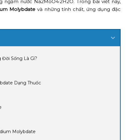
g ngậm nước Na2MoO4·2H2O. Trong bài viết này,
ium Molybdate
và những tính chất, ứng dụng đặc
 Đời Sống Là Gì?
ybdate Dạng Thuốc
e
Sodium Molybdate