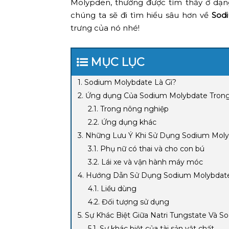
Molypden, thường được tìm thấy ở dạn
chúng ta sẽ đi tìm hiểu sâu hơn về
Sod
trưng của nó nhé!
MỤC LỤC
1. Sodium Molybdate Là Gì?
2. Ứng dụng Của Sodium Molybdate Trong
2.1. Trong nông nghiệp
2.2. Ứng dụng khác
3. Những Lưu Ý Khi Sử Dụng Sodium Mol
3.1. Phụ nữ có thai và cho con bú
3.2. Lái xe và vận hành máy móc
4. Hướng Dẫn Sử Dụng Sodium Molybdat
4.1. Liều dùng
4.2. Đối tượng sử dụng
5. Sự Khác Biệt Giữa Natri Tungstate Và 
5.1. Sự khác biệt của tài sản vật chất